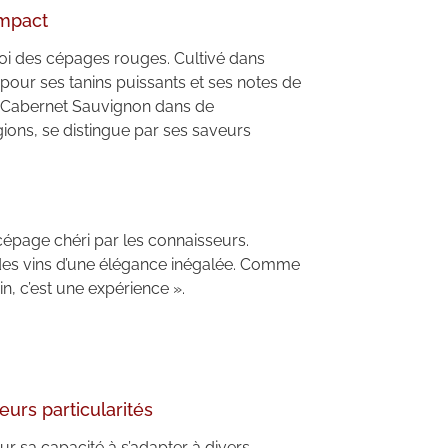
impact
i des cépages rouges. Cultivé dans
 pour ses tanins puissants et ses notes de
e Cabernet Sauvignon dans de
gions, se distingue par ses saveurs
 cépage chéri par les connaisseurs.
re des vins d’une élégance inégalée. Comme
vin, c’est une expérience ».
eurs particularités
r sa capacité à s’adapter à divers