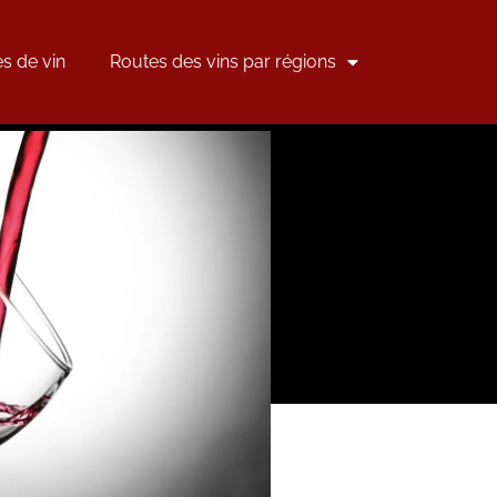
s de vin
Routes des vins par régions