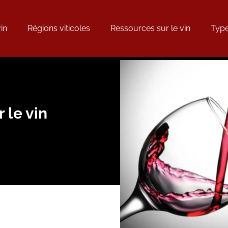
in
Régions viticoles
Ressources sur le vin
Type
 le vin