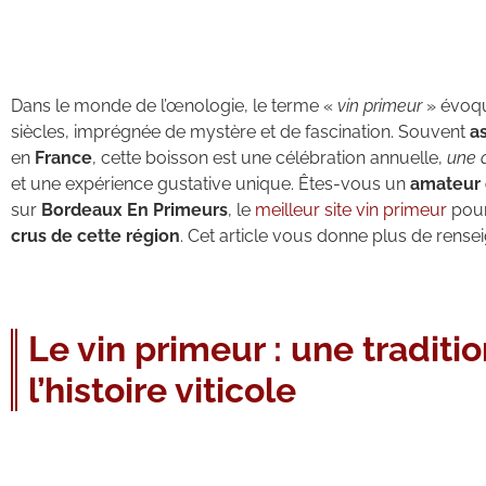
Dans le monde de l’œnologie, le terme «
vin primeur
» évoque
siècles, imprégnée de mystère et de fascination. Souvent
a
en
France
, cette boisson est une célébration annuelle,
une a
et une expérience gustative unique. Êtes-vous un
amateur 
sur
Bordeaux En Primeurs
, le
meilleur site vin primeur
pour
crus de cette région
. Cet article vous donne plus de rense
Le vin primeur : une traditi
l’histoire viticole